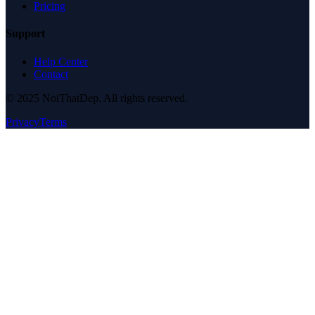
Pricing
Support
Help Center
Contact
© 2025 NoiThatDep. All rights reserved.
Privacy
Terms