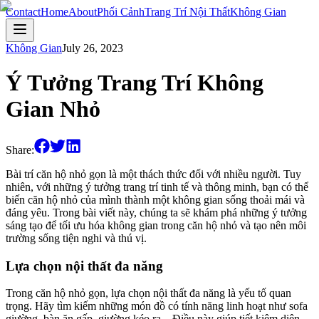
Contact
Home
About
Phối Cảnh
Trang Trí Nội Thất
Không Gian
Không Gian
July 26, 2023
Ý Tưởng Trang Trí Không
Gian Nhỏ
Share:
Bài trí căn hộ nhỏ gọn là một thách thức đối với nhiều người. Tuy
nhiên, với những ý tưởng trang trí tinh tế và thông minh, bạn có thể
biến căn hộ nhỏ của mình thành một không gian sống thoải mái và
đáng yêu. Trong bài viết này, chúng ta sẽ khám phá những ý tưởng
sáng tạo để tối ưu hóa không gian trong căn hộ nhỏ và tạo nên môi
trường sống tiện nghi và thú vị.
Lựa chọn nội thất đa năng
Trong căn hộ nhỏ gọn, lựa chọn nội thất đa năng là yếu tố quan
trọng. Hãy tìm kiếm những món đồ có tính năng linh hoạt như sofa
giường, bàn ăn gấp, giường kéo ra... Điều này giúp tiết kiệm diện