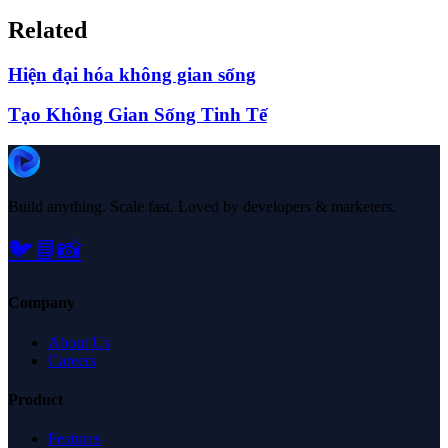
Related
Hiện đại hóa không gian sống
Tạo Không Gian Sống Tinh Tế
Build anything. Scale fast. Loved by developers & marketers.
🐦
📘
📸
Company
About Us
Careers
Product
Features